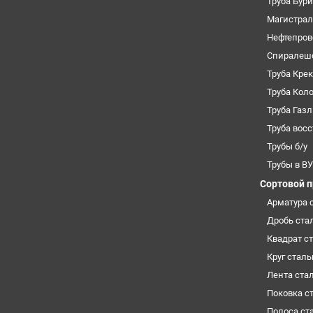
Труба Бур
Магистрал
Нефтепров
Спиралеш
Труба Кре
Труба Кол
Труба Газ
Труба вос
Трубы б/у
Трубы в В
Сортовой 
Арматура 
Дробь ста
Квадрат с
Круг стал
Лента ста
Поковка с
Полоса ст