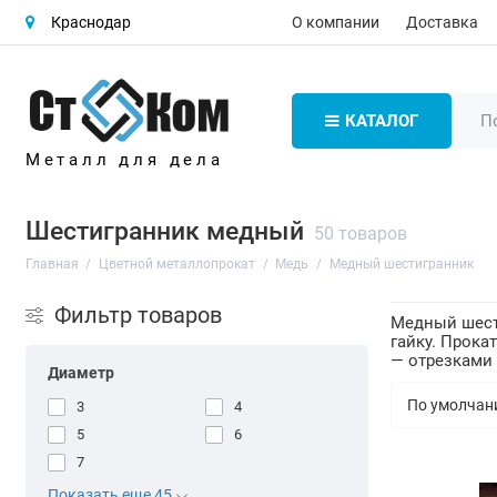
О компании
Доставка
Краснодар
КАТАЛОГ
Металл для дела
Шестигранник медный
50 товаров
Главная
Цветной металлопрокат
Медь
Медный шестигранник
Фильтр товаров
Медный шест
гайку. Прока
— отрезками
Диаметр
3
4
5
6
7
Показать еще 45