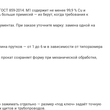
ОСТ 859-2014. М1 содержит не менее 99,9 % Cu и
больше примесей — их берут, когда требования к
ментах. При заказе уточните марку: замена одной на
Длина прутков — от 1 до 6 м в зависимости от типоразмера
й прокат сохраняет форму при механической обработке,
о зажимать отдельно — размер «под ключ» задаёт точную
их щитов и трубопроводов.