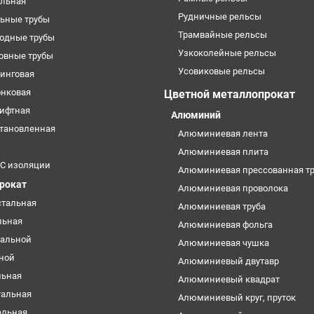
ильная
Рудничные рельсы
ьные трубы
Трамвайные рельсы
одные трубы
Узкоколейные рельсы
овные трубы
Усовиковые рельсы
кинговая
онковая
Цветной металлопрокат
лифтная
Алюминий
становленная
Алюминиевая лента
Алюминиевая плита
УС изоляции
Алюминиевая прессованная тр
прокат
Алюминиевая проволока
стальная
Алюминиевая труба
льная
Алюминиевая фольга
тальной
Алюминиевая чушка
ьной
Алюминиевый двутавр
льная
Алюминиевый квадрат
тальная
Алюминиевый круг, пруток
альная