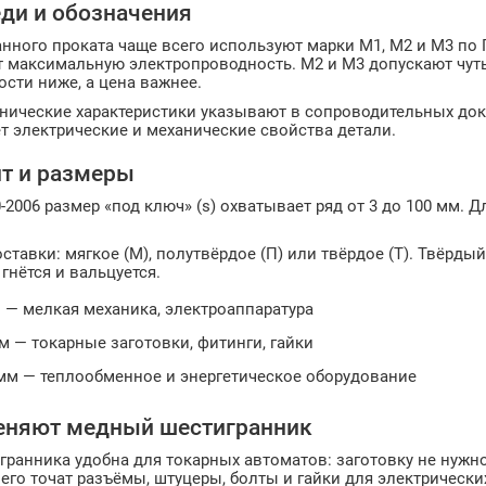
ди и обозначения
нного проката чаще всего используют марки М1, М2 и М3 по Г
 максимальную электропроводность. М2 и М3 допускают чуть 
сти ниже, а цена важнее.
нические характеристики указывают в сопроводительных доку
т электрические и механические свойства детали.
т и размеры
-2006 размер «под ключ» (s) охватывает ряд от 3 до 100 мм. 
ставки: мягкое (М), полутвёрдое (П) или твёрдое (Т). Твёрды
 гнётся и вальцуется.
 — мелкая механика, электроаппаратура
м — токарные заготовки, фитинги, гайки
 мм — теплообменное и энергетическое оборудование
еняют медный шестигранник
ранника удобна для токарных автоматов: заготовку не нужн
него точат разъёмы, штуцеры, болты и гайки для электрическ