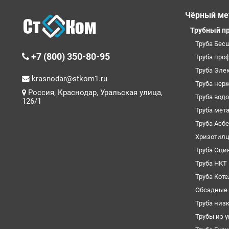
Чёрный ме
Трубный п
Труба Бес
+7 (800) 350-80-95
Труба про
Труба Эле
krasnodar@stkom1.ru
Труба нер
Россия, Краснодар, Уральская улица,
Труба вод
126/1
Труба мет
Труба Асб
Хризотил
Труба Оци
Труба НКТ
Труба Кот
Обсадные 
Труба низ
Трубы из 