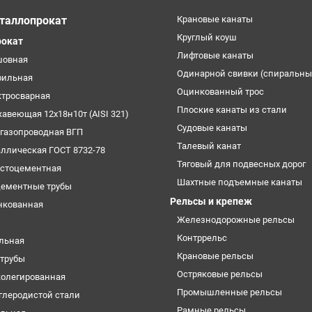
таллопрокат
Крановые канаты
Круглый коуш
рокат
Лифтовые канаты
шовная
Одинарной свивки (спиральны
фильная
Оцинкованный трос
ктросварная
Плоские канаты из стали
жавеющая 12х18н10т (AISI 321)
Судовые канаты
огазопроводная ВГП
Талевый канат
аллическая ГОСТ 8732-78
Тяговый для подвесных дорог
естоцементная
Шахтные подъемные канаты
цементные трубы
Рельсы и крепеж
нкованная
Железнодорожные рельсы
Контррельс
ельная
Крановые рельсы
трубы
Остряковые рельсы
колегированная
Промышленные рельсы
углеродистой стали
Рамные рельсы