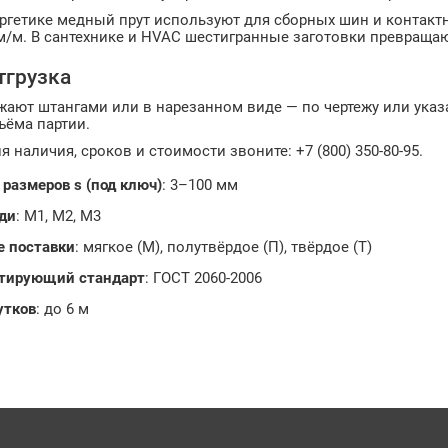
ергетике медный прут используют для сборных шин и контакт
/м. В сантехнике и HVAC шестигранные заготовки превращаю
тгрузка
жают штангами или в нарезанном виде — по чертежу или указ
ъёма партии.
я наличия, сроков и стоимости звоните: +7 (800) 350-80-95.
размеров s (под ключ)
: 3–100 мм
ди
: М1, М2, М3
е поставки
: мягкое (М), полутвёрдое (П), твёрдое (Т)
тирующий стандарт
: ГОСТ 2060-2006
утков
: до 6 м