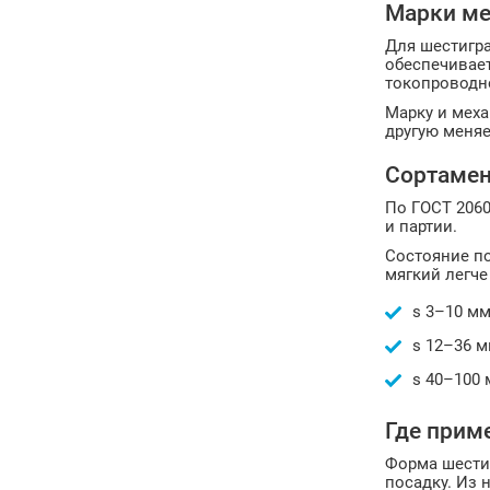
Марки ме
Для шестигра
обеспечивает
токопроводно
Марку и меха
другую меняе
Сортамен
По ГОСТ 2060
и партии.
Состояние по
мягкий легче
s 3–10 мм
s 12–36 м
s 40–100
Где прим
Форма шестиг
посадку. Из 