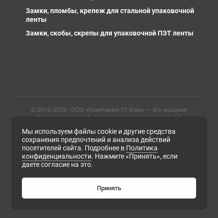
Замки, пломбы, крепеж для стальной упаковочной
ленты
Замки, скобы, скрепы для упаковочной ПЭТ ленты
© 2016-2025 - ООО «Компания Ст-Ком» — это мощное
предприятие с сформированной логистической
инфраструктурой, личными базами, компетентными и
Мы используем файлы cookie и другие средства
профессиональными сотрудниками. Предлагаем
металлопрокат любых марок, типов и размеров с
сохранения предпочтений и анализа действий
доставкой в России и СНГ
посетителей сайта. Подробнее в
Политика
конфиденциальности
. Нажмите «Принять», если
ИНН 6679102638, ОГРН 1169658133171
даете согласие на это.
Политика конфиденциальности
Согласие на обработку персональных данных
Согласие на получение рассылки рекламно-
Принять
информационных материалов