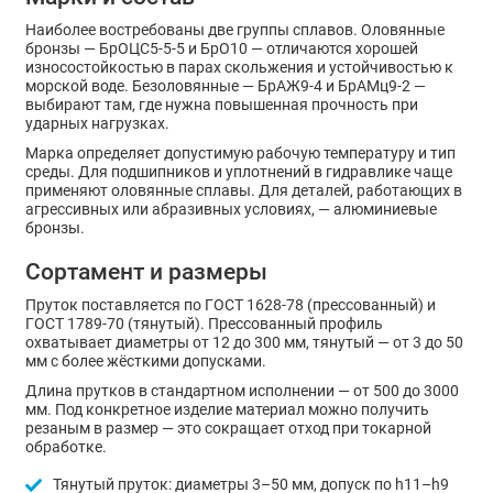
Наиболее востребованы две группы сплавов. Оловянные
бронзы — БрОЦС5-5-5 и БрО10 — отличаются хорошей
износостойкостью в парах скольжения и устойчивостью к
морской воде. Безоловянные — БрАЖ9-4 и БрАМц9-2 —
выбирают там, где нужна повышенная прочность при
ударных нагрузках.
Марка определяет допустимую рабочую температуру и тип
среды. Для подшипников и уплотнений в гидравлике чаще
применяют оловянные сплавы. Для деталей, работающих в
агрессивных или абразивных условиях, — алюминиевые
бронзы.
Сортамент и размеры
Пруток поставляется по ГОСТ 1628-78 (прессованный) и
ГОСТ 1789-70 (тянутый). Прессованный профиль
охватывает диаметры от 12 до 300 мм, тянутый — от 3 до 50
мм с более жёсткими допусками.
Длина прутков в стандартном исполнении — от 500 до 3000
мм. Под конкретное изделие материал можно получить
резаным в размер — это сокращает отход при токарной
обработке.
Тянутый пруток: диаметры 3–50 мм, допуск по h11–h9