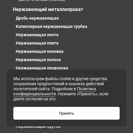
Нержавеющий металлопрокат
Дробь нержавеющая
Капиллярная нержавеющая трубка
Нержавеющая лента
Нержавеющая плита
Нержавеющая поковка
Нержавеющая полоса
Нержавеющая проволока
Нержавеющая сварочная проволока
Мы используем файлы cookie и другие средства
сохранения предпочтений и анализа действий
Нержавеющая тканная сетка
посетителей сайта. Подробнее в
Политика
Нержавеющая труба
конфиденциальности
. Нажмите «Принять», если
даете согласие на это.
Нержавеющий квадрат
Нержавеющий круг
Принять
Нержавеющий лист
Нержавеющий пруток