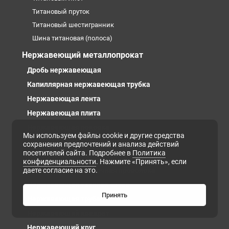
Титановый пруток
Титановый шестигранник
Шина титановая (полоса)
Нержавеющий металлопрокат
Дробь нержавеющая
Капиллярная нержавеющая трубка
Нержавеющая лента
Нержавеющая плита
Нержавеющая поковка
Мы используем файлы cookie и другие средства
Нержавеющая полоса
сохранения предпочтений и анализа действий
посетителей сайта. Подробнее в
Политика
Нержавеющая проволока
конфиденциальности
. Нажмите «Принять», если
даете согласие на это.
Нержавеющая сварочная проволока
Нержавеющая тканная сетка
Принять
Нержавеющая труба
Нержавеющий квадрат
Нержавеющий круг