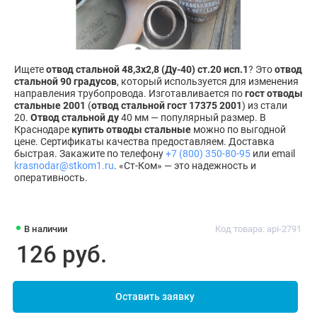
Ищете
отвод стальной 48,3х2,8 (Ду-40) ст.20 исп.1
? Это
отвод
стальной 90 градусов
, который используется для изменения
направления трубопровода. Изготавливается по
гост отводы
стальные 2001
(
отвод стальной гост 17375 2001
) из стали
20.
Отвод стальной ду
40 мм — популярный размер. В
Краснодаре
купить отводы стальные
можно по выгодной
цене. Сертификаты качества предоставляем. Доставка
быстрая. Закажите по телефону
+7 (800) 350-80-95
или email
krasnodar@stkom1.ru
. «Ст-Ком» — это надежность и
оперативность.
В наличии
Код товара: api-2791
126 руб.
Оставить заявку