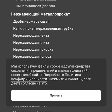
Шина титановая (полоса)
Нержавеющий металлопрокат
Дробь нержавеющая
Капиллярная нержавеющая трубка
Нержавеющая лента
Нержавеющая плита
Нержавеющая поковка
Нержавеющая полоса
Нержавеющая проволока
Мы используем файлы cookie и другие средства
сохранения предпочтений и анализа действий
Нержавеющая сварочная проволока
посетителей сайта. Подробнее в
Политика
Нержавеющая тканная сетка
конфиденциальности
. Нажмите «Принять», если
даете согласие на это.
Нержавеющая труба
Нержавеющий квадрат
Принять
Нержавеющий круг
Нержавеющий лист