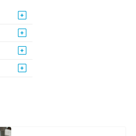
+
+
+
+