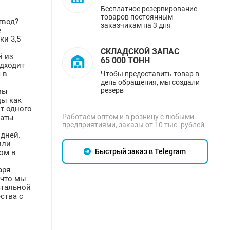
Бесплатное резервирование
товаров постоянным
твод?
заказчикам на 3 дня
е
ки 3,5
СКЛАДСКОЙ ЗАПАС
й из
65 000 ТОНН
одходит
 в
Чтобы предоставить товар в
день обращения, мы создали
резерв
вы
ды как
т одного
Работаем оптом и в розницу с любыми
каты
предприятиями, заказы от 10 тыс. рублей
 дней.
или
Быстрый заказ в Telegram
ом в
аря
 что мы
стальной
ства с