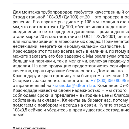
Для монтажа трубопроводов требуется качественный о
Отвод стальной 108х3,5 (Ду-100) ст.20 – это проверенно
решение. Его параметры: диаметр 108 мм, толщина стен
мм, что соответствует Ду-100, обеспечивают надежное
соединение в сетях среднего давления. Произведенны
стали марки 20 в соответствии с ГОСТ 17375-2001, он п
для использования в агрессивных средах. Применяется
нефтехимии, энергетике и коммунальном хозяйстве. В
Краснодаре этот товар всегда есть в наличии, поэтому 
можете заказать его без задержек. Мы реализуем отво
большими партиями, так и мелкими, включая продажу о
изделия. На всю продукцию предоставляются сертифи
качества, гарантирующие безопасность. Доставка по
Краснодару и краю организуется быстро – в течение 1-3
Оформить заказ легко: позвоните по
+7 (800) 350-80-95
отправьте email на
krasnodar@stkom1.ru
. Компания Ст-К
Краснодаде известна своей надежностью – мы строго
соблюдаем сроки и предлагаем выгодные цены благод
собственным складам. Клиенты выбирают нас, потому
помогаем с подбором и всегда на связи. Купите отвод 
108х3,5 сейчас и убедитесь в преимуществах сотрудниче
нами!
Характеристики