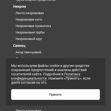
Нихром
Лента нихромовая
Нихромовая нить
Нихромовая проволока
Нихромовые трубы
Нихромовый круг
Свинец
Анод свинцовый
Дробь свинцовая
Кирпич свинцовый
Мы используем файлы cookie и другие средства
сохранения предпочтений и анализа действий
Лист свинцовый
посетителей сайта. Подробнее в
Политика
Роль свинцовая
конфиденциальности
. Нажмите «Принять», если
даете согласие на это.
Свинцовая проволока
Труба свинцовая
Принять
Титан
Заготовка из титана
Лента титановая