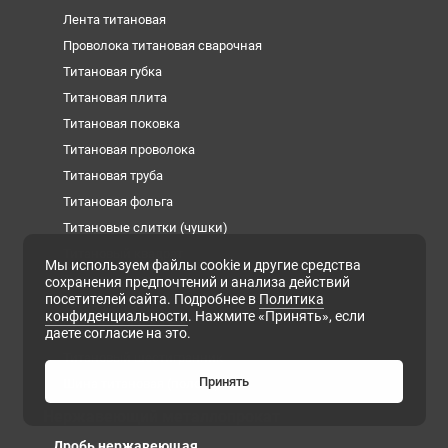
Лента титановая
Проволока титановая сварочная
Титановая губка
Титановая плита
Титановая поковка
Титановая проволока
Титановая труба
Титановая фольга
Титановые слитки (чушки)
Титановый квадрат
Мы используем файлы cookie и другие средства
Титановый круг
сохранения предпочтений и анализа действий
посетителей сайта. Подробнее в
Политика
Титановый лист
конфиденциальности
. Нажмите «Принять», если
Титановый пруток
даете согласие на это.
Титановый шестигранник
Принять
Шина титановая (полоса)
Нержавеющий металлопрокат
Дробь нержавеющая