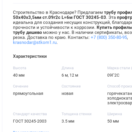
Строительство в Краснодаре? Предлагаем
трубу профи
50х40х3,5мм ст.09г2с L=6м ГОСТ 30245-03
. Эта
профт
идеальна для создания несущих конструкций, благодар
прочности и устойчивости к коррозии.
Купить профил
трубу дешево
можно у нас. В наличии сертификаты, во
резка. Доставка по краю. Контакты:
+7 (800) 350-80-95
,
krasnodar@stkom1.ru
.
Характеристики
Высота
Длина
Марка стали 
40 мм
6 м, 12 м
09Г2С
Сечение
Состояние
Способ прои
прямоугольная
новая
горячекатан
холодноката
электросва
Стандарт качества
Толщина стенки
Ширина
ГОСТ 30245-2003
3.5 мм
50 мм