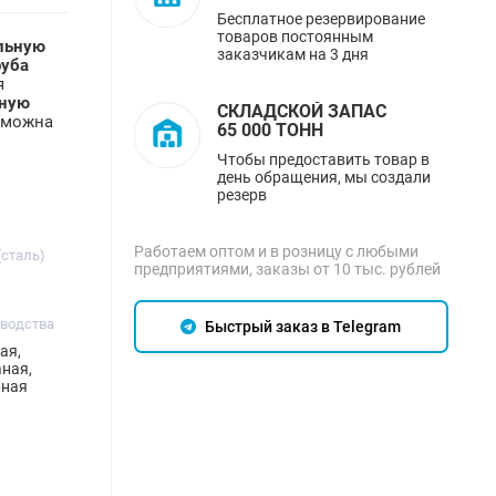
Бесплатное резервирование
товаров постоянным
льную
заказчикам на 3 дня
руба
я
ьную
СКЛАДСКОЙ ЗАПАС
зможна
65 000 ТОНН
Чтобы предоставить товар в
день обращения, мы создали
резерв
Работаем оптом и в розницу с любыми
(сталь)
предприятиями, заказы от 10 тыс. рублей
зводства
Быстрый заказ в Telegram
ая,
ная,
рная