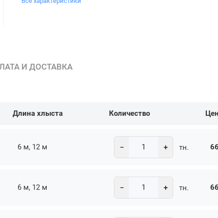
Все характеристики
ЛАТА И ДОСТАВКА
Длина хлыста
Количество
Це
−
+
6 м, 12 м
66
тн.
−
+
6 м, 12 м
66
тн.