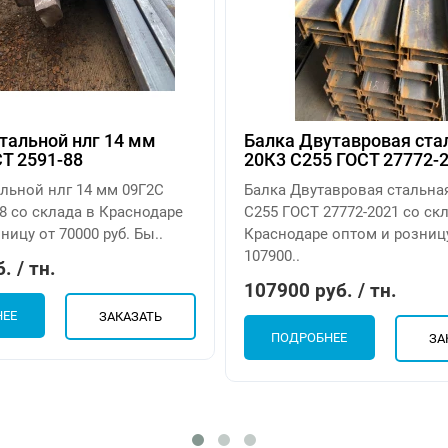
тальной нлг 14 мм
Балка Двутавровая ста
Т 2591-88
20К3 С255 ГОСТ 27772-
альной нлг 14 мм 09Г2С
Балка Двутавровая стальна
8 со склада в Краснодаре
С255 ГОСТ 27772-2021 со ск
ницу от 70000 руб. Бы..
Краснодаре оптом и розниц
107900..
. / тн.
107900 руб. / тн.
НЕЕ
ЗАКАЗАТЬ
ПОДРОБНЕЕ
ЗА