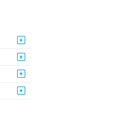
+
+
+
+