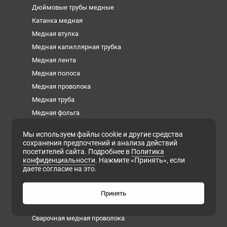
Дюймовые трубы медные
Катанка медная
Медная втулка
Медная капиллярная трубка
Медная лента
Медная полоса
Медная проволока
Медная труба
Медная фольга
Медная шина
Мы используем файлы cookie и другие средства
Медный квадрат
сохранения предпочтений и анализа действий
посетителей сайта. Подробнее в
Политика
Медный круг
конфиденциальности
. Нажмите «Принять», если
Медный лист
даете согласие на это.
Медный пруток
Медный шестигранник
Принять
Плита медная
Сварочная медная проволока