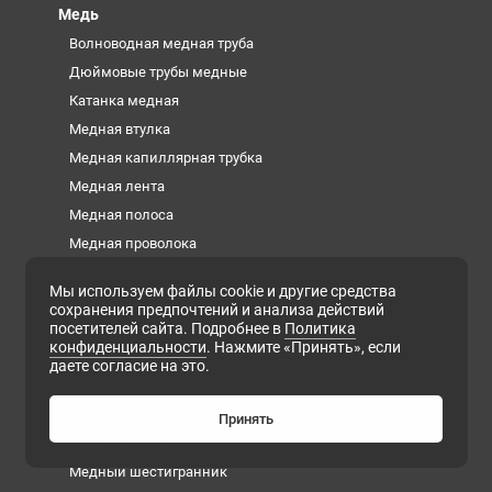
Медь
Волноводная медная труба
Дюймовые трубы медные
Катанка медная
Медная втулка
Медная капиллярная трубка
Медная лента
Медная полоса
Медная проволока
Медная труба
Мы используем файлы cookie и другие средства
Медная фольга
сохранения предпочтений и анализа действий
посетителей сайта. Подробнее в
Политика
Медная шина
конфиденциальности
. Нажмите «Принять», если
Медный квадрат
даете согласие на это.
Медный круг
Медный лист
Принять
Медный пруток
Медный шестигранник