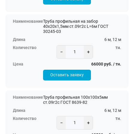
Труба профильная на забор
40х20х1,5мм ст.09г2с L=6м ГОСТ
30245-03
6 м, 12 м
тн.
−
+
66000 руб. / тн.
Оставить заявку
Труба профильная 100х100х5мм
ст.09г2с ГОСТ 8639-82
6 м, 12 м
тн.
−
+