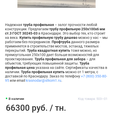
Надежная
труба профильная
– залог прочности любой
конструкции. Предлагаем
трубу профильную 250х100х6 мм
ст.3 ГОСТ 30245-03
в Краснодаре. Это выбор тех, кто строит
на века.
Купить профильную трубу дешево
можно у нас – мы
работаем без посредников.
Профтруба
данного размера
применяется в строительстве мостов, эстакад, тяжелых
перекрытий.
Труба квадратная купить
тоже можно, но
прямоугольная 250х100 дает больше возможностей для
проектирования.
Труба профильная для забора
– для
объектов, требующих повышенной защиты.
Труба
профильная цена
указана на сайте. Сертификаты качества в
наличии.
Труба профильная купить
можно от 1 метра, с
доставкой по Краснодару. Заказ по телефону
+7 (800) 350-80-
95
или email
krasnodar@stkom1.ru
.
В наличии
Код товара: 503~01
66300 руб. / тн.