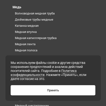
Медь
Волноводная медная труба
Дюймовые трубы медные
Катанка медная
Медная втулка
Медная капиллярная трубка
Медная лента
Медная полоса
Медная проволока
Мы используем файлы cookie и другие средства
Медная труба
сохранения предпочтений и анализа действий
Медная фольга
посетителей сайта. Подробнее в
Политика
конфиденциальности
. Нажмите «Принять», если
Медная шина
даете согласие на это.
Медный квадрат
Медный круг
Принять
Медный лист
Медный пруток
Медный шестигранник