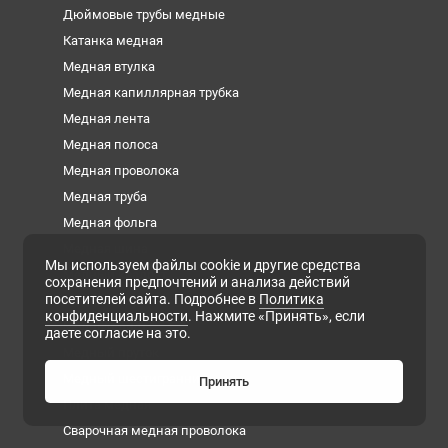
Дюймовые трубы медные
Катанка медная
Медная втулка
Медная капиллярная трубка
Медная лента
Медная полоса
Медная проволока
Медная труба
Медная фольга
Медная шина
Мы используем файлы cookie и другие средства
Медный квадрат
сохранения предпочтений и анализа действий
посетителей сайта. Подробнее в
Политика
Медный круг
конфиденциальности
. Нажмите «Принять», если
Медный лист
даете согласие на это.
Медный пруток
Медный шестигранник
Принять
Плита медная
Сварочная медная проволока