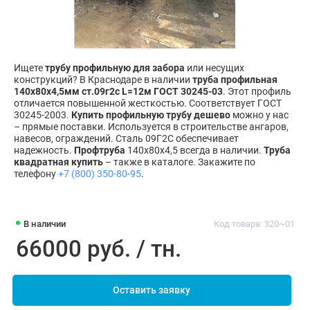
Ищете
трубу профильную для забора
или несущих
конструкций? В Краснодаре в наличии
труба профильная
140х80х4,5мм ст.09г2с L=12м ГОСТ 30245-03
. Этот профиль
отличается повышенной жесткостью. Соответствует ГОСТ
30245-2003.
Купить профильную трубу дешево
можно у нас
– прямые поставки. Используется в строительстве ангаров,
навесов, ограждений. Сталь 09Г2С обеспечивает
надежность.
Профтруба
140х80х4,5 всегда в наличии.
Труба
квадратная купить
– также в каталоге. Закажите по
телефону
+7 (800) 350-80-95
.
В наличии
Код товара: 320~01
66000 руб. / тн.
Оставить заявку