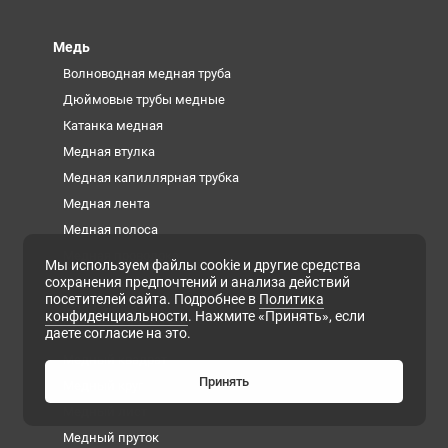
Медь
Волноводная медная труба
Дюймовые трубы медные
Катанка медная
Медная втулка
Медная капиллярная трубка
Медная лента
Медная полоса
Медная проволока
Мы используем файлы cookie и другие средства
сохранения предпочтений и анализа действий
Медная труба
посетителей сайта. Подробнее в
Политика
Медная фольга
конфиденциальности
. Нажмите «Принять», если
даете согласие на это.
Медная шина
Медный квадрат
Принять
Медный круг
Медный лист
Медный пруток