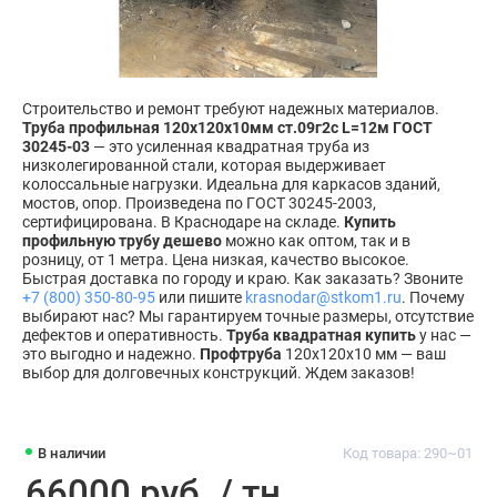
Строительство и ремонт требуют надежных материалов.
Труба профильная 120х120х10мм ст.09г2с L=12м ГОСТ
30245-03
— это усиленная квадратная труба из
низколегированной стали, которая выдерживает
колоссальные нагрузки. Идеальна для каркасов зданий,
мостов, опор. Произведена по ГОСТ 30245-2003,
сертифицирована. В Краснодаре на складе.
Купить
профильную трубу дешево
можно как оптом, так и в
розницу, от 1 метра. Цена низкая, качество высокое.
Быстрая доставка по городу и краю. Как заказать? Звоните
+7 (800) 350-80-95
или пишите
krasnodar@stkom1.ru
. Почему
выбирают нас? Мы гарантируем точные размеры, отсутствие
дефектов и оперативность.
Труба квадратная купить
у нас —
это выгодно и надежно.
Профтруба
120х120х10 мм — ваш
выбор для долговечных конструкций. Ждем заказов!
В наличии
Код товара: 290~01
66000 руб. / тн.