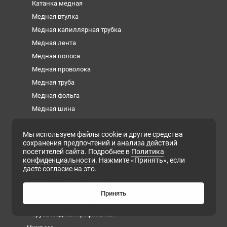
Катанка медная
Медная втулка
Медная капиллярная трубка
Медная лента
Медная полоса
Медная проволока
Медная труба
Медная фольга
Медная шина
Медный квадрат
Мы используем файлы cookie и другие средства
Медный круг
сохранения предпочтений и анализа действий
Медный лист
посетителей сайта. Подробнее в
Политика
конфиденциальности
. Нажмите «Принять», если
Медный пруток
даете согласие на это.
Медный шестигранник
Плита медная
Принять
Сварочная медная проволока
Труба медная профильная