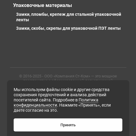
Упаковочные материалы
Замки, пломбы, крепеж для стальной упаковочной
ленты
Замки, скобы, скрепы для упаковочной ПЭТ ленты
© 2016-2025 - ООО «Компания Ст-Ком» — это мощное
предприятие с сформированной логистической
инфраструктурой, личными базами, компетентными и
Мы используем файлы cookie и другие средства
профессиональными сотрудниками. Предлагаем
металлопрокат любых марок, типов и размеров с
сохранения предпочтений и анализа действий
доставкой в России и СНГ
посетителей сайта. Подробнее в
Политика
конфиденциальности
. Нажмите «Принять», если
ИНН 6679102638, ОГРН 1169658133171
даете согласие на это.
Политика конфиденциальности
Согласие на обработку персональных данных
Согласие на получение рассылки рекламно-
Принять
информационных материалов