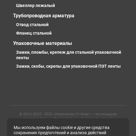
Швеллер лежалый
Трубопроводная арматура
Отвод стальной
Фланец стальной
Упаковочные материалы
Замки, пломбы, крепеж для стальной упаковочной
ленты
Замки, скобы, скрепы для упаковочной ПЭТ ленты
© 2016-2025 - ООО «Компания Ст-Ком» — это мощное
предприятие с сформированной логистической
инфраструктурой, личными базами, компетентными и
Мы используем файлы cookie и другие средства
профессиональными сотрудниками. Предлагаем
металлопрокат любых марок, типов и размеров с
сохранения предпочтений и анализа действий