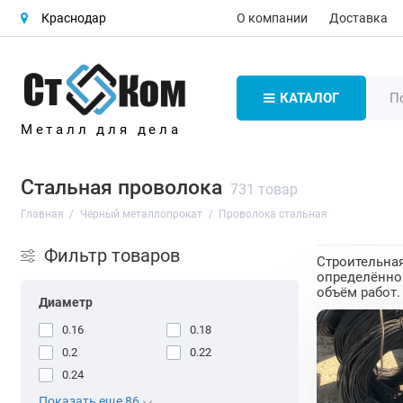
О компании
Доставка
Краснодар
КАТАЛОГ
Металл для дела
Стальная проволока
731 товар
Главная
Чёрный металлопрокат
Проволока стальная
Фильтр товаров
Строительная
определённог
объём работ.
Диаметр
0.16
0.18
0.2
0.22
0.24
Показать еще 86