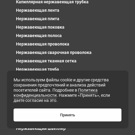
Капиллярная нержавеющая трубка
Нержавеющая лента
Нержавеющая плита
Нержавеющая поковка
Нержавеющая полоса
Нержавеющая проволока
Нержавеющая сварочная проволока
Нержавеющая тканная сетка
Нержавеющая труба
Нержавеющий квадрат
Мы используем файлы cookie и другие средства
сохранения предпочтений и анализа действий
Нержавеющий круг
посетителей сайта. Подробнее в
Политика
Нержавеющий лист
конфиденциальности
. Нажмите «Принять», если
даете согласие на это.
Нержавеющий пруток
Нержавеющий трос, канат
Принять
Нержавеющий уголок
Нержавеющий швеллер