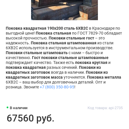
Поковка квадратная 190х200 сталь 6ХВ2С
в Краснодаре по
выгодной цене!
Поковка стальная
по ГОСТ 7829-70 обладает
высокой прочностью.
Поковки стальные гост
– это
надежность.
Поковка стальная штампованная
из стали
6ХВ2С используется в инструментальном производстве.
Поковки стальные штамповать
с нами – быстро и
качественно.
Гост поковки стальные штампованные
подтверждает качество. Также есть
поковка круглая
и
поковка квадратная
разных сечений.
Поковки из
квадратных заготовок
всегда в наличии.
Поковки из
квадратных заготовок масса
уточняется.
Поковка металла
6ХВ2С – ваш выбор для долговечных деталей. Опт и
розница. Звоните
+7 (800) 350-80-95
!
В наличии
Код товара: api-2735
67560 руб.