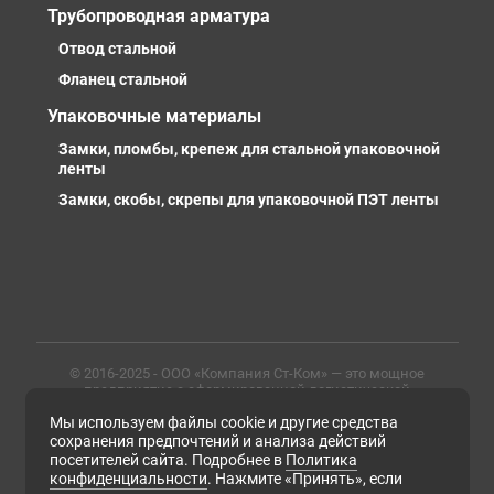
Трубопроводная арматура
Отвод стальной
Фланец стальной
Упаковочные материалы
Замки, пломбы, крепеж для стальной упаковочной
ленты
Замки, скобы, скрепы для упаковочной ПЭТ ленты
© 2016-2025 - ООО «Компания Ст-Ком» — это мощное
предприятие с сформированной логистической
инфраструктурой, личными базами, компетентными и
Мы используем файлы cookie и другие средства
профессиональными сотрудниками. Предлагаем
металлопрокат любых марок, типов и размеров с
сохранения предпочтений и анализа действий
доставкой в России и СНГ
посетителей сайта. Подробнее в
Политика
конфиденциальности
. Нажмите «Принять», если
ИНН 6679102638, ОГРН 1169658133171