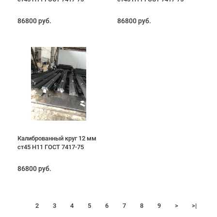
86800 руб.
86800 руб.
Калиброванный круг 12 мм
ст45 H11 ГОСТ 7417-75
86800 руб.
1
2
3
4
5
6
7
8
9
>
>|