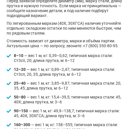
Перед заявкой определите диаметр (мм), марку стали, длину
прутка и нужную точность. Если марка не принципиальна —
сообщите назначение детали, и под наличие подберут
подходящий вариант.
По легированным маркам (40Х, 30ХГСА) наличие уточняйте
отдельно: складские остатки по ним меняются быстрее, чем
по рядовым сталям.
Стоимость зависит от диаметра, марки и объёма партии.
Актуальная цена — по запросу, звоните: +7 (800) 350-80-95.
8–10
— вес 1 м, кг: 0,39–0,62; типичная марка стали:
Ст3сп, 20; длина прутка, м: 6–12
12–20
— вес 1 м, кг: 0,89–2,47; типичная марка стали:
Ст3сп, 20, 35; длина прутка, м: 6–12
25–40
— вес 1 м, кг: 3,85–9,87; типичная марка стали: 20,
35, 45; длина прутка, м: 6–12
50–80
— вес 1 м, кг: 15,4–39,5; типичная марка стали: 45,
40Х; длина прутка, м: 3–6
90–150
— вес 1 м, кг: 49,9–138,7; типичная марка стали:
45, 40Х, 30ХГСА; длина прутка, м: 3–6
160–300
— вес 1 м, кг: 158–555; типичная марка стали: