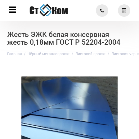
Жесть ЭЖК белая консервная
жесть 0,18мм ГОСТ Р 52204-2004
Главная
Чёрный металлопрокат
Листовой прокат
Листовая черн