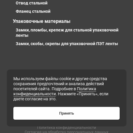
Отвод стальной
Фланец стальной
Упаковочные материалы
Замки, пломбы, крепеж для стальной упаковочной
ленты
Замки, скобы, скрепы для упаковочной ПЭТ ленты
Мы используем файлы cookie и другие средства
сохранения предпочтений и анализа действий
посетителей сайта. Подробнее в
Политика
© 2016-2025 - ООО «Компания Ст-Ком» — это мощное
конфиденциальности
. Нажмите «Принять», если
предприятие с сформированной логистической
даете согласие на это.
инфраструктурой, личными базами, компетентными и
профессиональными сотрудниками. Предлагаем
металлопрокат любых марок, типов и размеров с
доставкой в России и СНГ
Принять
ИНН 6679102638, ОГРН 1169658133171
Политика конфиденциальности
Согласие на обработку персональных данных