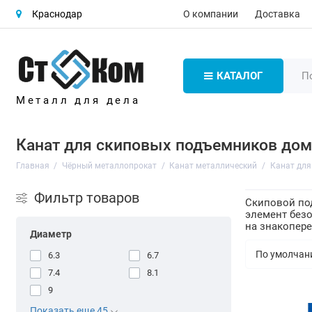
О компании
Доставка
Краснодар
КАТАЛОГ
Металл для дела
Канат для скиповых подъемников до
Главная
Чёрный металлопрокат
Канат металлический
Канат для
Фильтр товаров
Скиповой под
элемент без
на знакопер
Диаметр
6.3
6.7
7.4
8.1
9
Показать еще 45