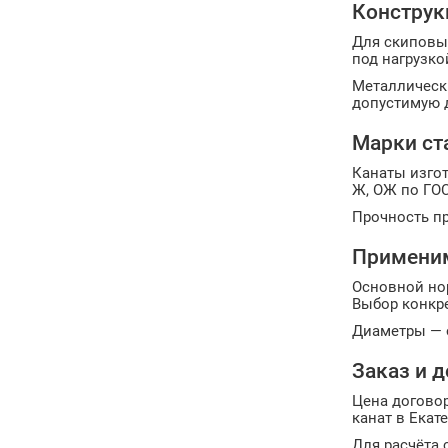
Конструк
Для скиповы
под нагрузко
Металлическ
допустимую 
Марки ст
Канаты изгот
Ж, ОЖ по ГОС
Прочность пр
Примени
Основной нор
Выбор конкр
Диаметры — о
Заказ и 
Цена договор
канат в Екат
Для расчёта с