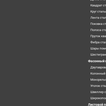
Квадрат с
Круг стал
Лента ста
Поковка с
Полоса ст
Пруток кв
Фибра ста
Шары пом
Шестигра
Фасонный 
Двутавров
Колонный 
Монорельс
Уголок ст
Швеллер 
Широкопо
Листовой 