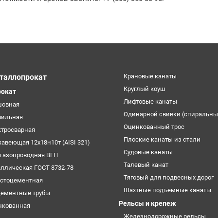
таллопрокат
Крановые канаты
Круглый коуш
рокат
Лифтовые канаты
шовная
Одинарной свивки (спиральны
фильная
Оцинкованный трос
ктросварная
Плоские канаты из стали
жавеющая 12х18н10т (AISI 321)
Судовые канаты
огазопроводная ВГП
Талевый канат
аллическая ГОСТ 8732-78
Тяговый для подвесных дорог
естоцементная
Шахтные подъемные канаты
цементные трубы
Рельсы и крепеж
нкованная
Железнодорожные рельсы