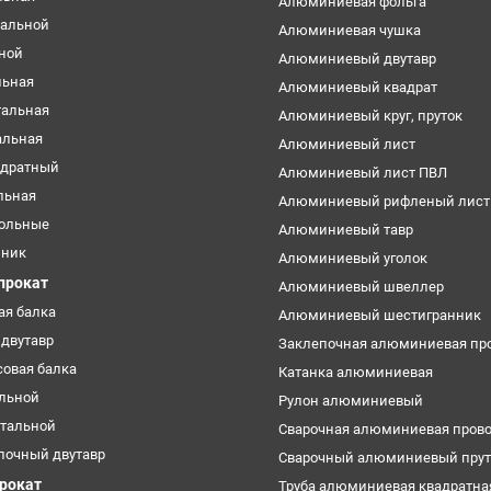
Алюминиевая фольга
тальной
Алюминиевая чушка
ьной
Алюминиевый двутавр
льная
Алюминиевый квадрат
тальная
Алюминиевый круг, пруток
альная
Алюминиевый лист
адратный
Алюминиевый лист ПВЛ
льная
Алюминиевый рифленый лист
ольные
Алюминиевый тавр
нник
Алюминиевый уголок
прокат
Алюминиевый швеллер
ая балка
Алюминиевый шестигранник
двутавр
Заклепочная алюминиевая пр
овая балка
Катанка алюминиевая
альной
Рулон алюминиевый
стальной
Сварочная алюминиевая пров
лочный двутавр
Сварочный алюминиевый прут
прокат
Труба алюминиевая квадратна