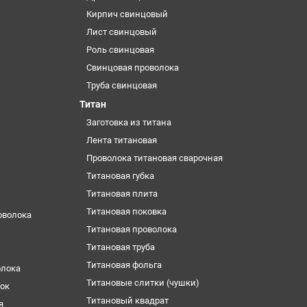
Кирпич свинцовый
Лист свинцовый
Роль свинцовая
Свинцовая проволока
Труба свинцовая
Титан
Заготовка из титана
Лента титановая
Проволока титановая сварочная
Титановая губка
Титановая плита
Титановая поковка
оволока
Титановая проволока
Титановая труба
Титановая фольга
олока
Титановые слитки (чушки)
ок
Титановый квадрат
я