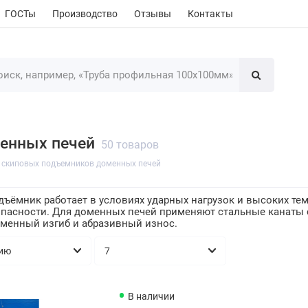
ГОСТы
Производство
Отзывы
Контакты
менных печей
50 товаров
 скиповых подъемников доменных печей
ъёмник работает в условиях ударных нагрузок и высоких темп
опасности. Для доменных печей применяют стальные канаты
еменный изгиб и абразивный износ.
В наличии