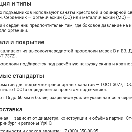
ция и типы
х подъёмников используют канаты крестовой и одинарной св
й. Сердечник — органический (ОС) или металлический (МС) —
ий сердечник предпочтителен там, где боковое давление на
для органики.
али и покрытие
авливают из высокоуглеродистой проволоки марок В и ВВ. Д
Т 7372).
оволоки подбирается под расчётную нагрузку скипа и кратно
мые стандарты
матив для подъёмно-транспортных канатов — ГОСТ 3077, ГОСТ
етного ГОСТа определяется проектом подъёмника.
т 16 до 60 мм и более; разрывное усилие указывается в серт
доставка
ная — зависит от диаметра, конструкции и объёма партии. С
еринбург и регионы УрФО.
тоимости и сроков звоните: +7 (800) 350-80-95.