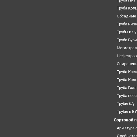
Труба НКТ
Труба Кот
Обсадные 
Труба низ
Трубы из 
Труба Бур
Магистрал
Нефтепров
Спиралеш
Труба Кре
Труба Кол
Труба Газ
Труба вос
Трубы б/у
Трубы в В
Сортовой 
Арматура 
Дробь ста