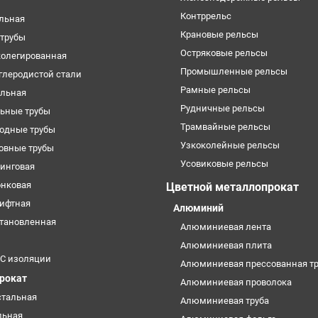
Контррельс
ельная
Крановые рельсы
трубы
Остряковые рельсы
колегированная
Промышленные рельсы
углеродистой стали
Рамные рельсы
ильная
Рудничные рельсы
ьные трубы
Трамвайные рельсы
одные трубы
Узкоколейные рельсы
овные трубы
Усовиковые рельсы
кинговая
онковая
Цветной металлопрокат
лифтная
Алюминий
становленная
Алюминиевая лента
Алюминиевая плита
УС изоляции
Алюминиевая прессованная тр
прокат
Алюминиевая проволока
стальная
Алюминиевая труба
льная