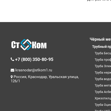
Чёрный ме
Трубный п
Труба Бес
+7 (800) 350-80-95
Труба про
Труба Эле
krasnodar@stkom1.ru
Труба нер
Россия, Краснодар, Уральская улица,
Труба вод
126/1
Труба мет
Труба Асб
Хризотил
Труба Оци