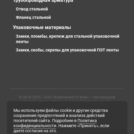
Трубопроводная арматура
Отвод стальной
Фланец стальной
Упаковочные материалы
Замки, пломбы, крепеж для стальной упаковочной
ленты
Замки, скобы, скрепы для упаковочной ПЭТ ленты
© 2016-2025 - ООО «Компания Ст-Ком» — это мощное
предприятие с сформированной логистической
инфраструктурой, личными базами, компетентными и
Мы используем файлы cookie и другие средства
профессиональными сотрудниками. Предлагаем
металлопрокат любых марок, типов и размеров с
сохранения предпочтений и анализа действий
доставкой в России и СНГ
посетителей сайта. Подробнее в
Политика
конфиденциальности
. Нажмите «Принять», если
ИНН 6679102638, ОГРН 1169658133171
даете согласие на это.