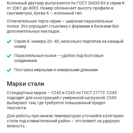
Колонный двутавр выпускается по ГОСТ 26020-83 в серии К:
от 20К1 до 40К5. Номер обозначает высоту профиля в
сантиметрах, буква К — колонный тип.
Отличительная черта серии — широкие параллельные
полки. Это упрощает стыковку с фермами и балками без
дополнительных накладок.
Серия К: номера 20–40, несколько подтипов на каждый
номер
Параллельные полки — удобно под болтовые
соединения
Поставка мерными и немерными длинами
Марки стали
Стандартные марки — С245 и С345 по ГОСТ 27772. С245
подходит для конструкций с умеренной нагрузкой; С345
выбирают там, где требуется повышенный предел
текучести.
Для работы при низких температурах уточняйте категорию
стали под климатический район — это влияет на ударную
вязкость.