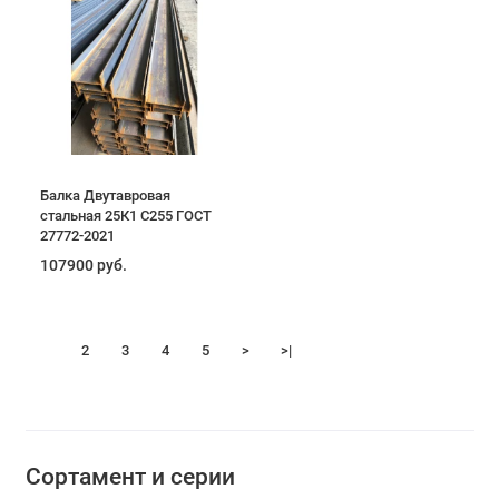
Балка Двутавровая
стальная 25К1 С255 ГОСТ
27772-2021
107900 руб.
1
2
3
4
5
>
>|
Сортамент и серии